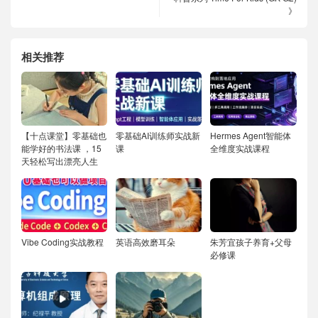
》
相关推荐
【十点课堂】零基础也
零基础AI训练师实战新
Hermes Agent智能体
能学好的书法课 ，15
课
全维度实战课程
天轻松写出漂亮人生
Vibe Coding实战教程
英语高效磨耳朵
朱芳宜孩子养育+父母
必修课