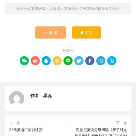
未经允许不得转载：
星魂网
»
英语语法 任何基础轻松系统学语法
赞 (
0
)
打赏


分享到









作者：
星魂
上一篇
下一篇
21天英语口语训练营
海曼尼英语分级阅读《亲子时光
科普系列 Time For Kids (GK-G2)