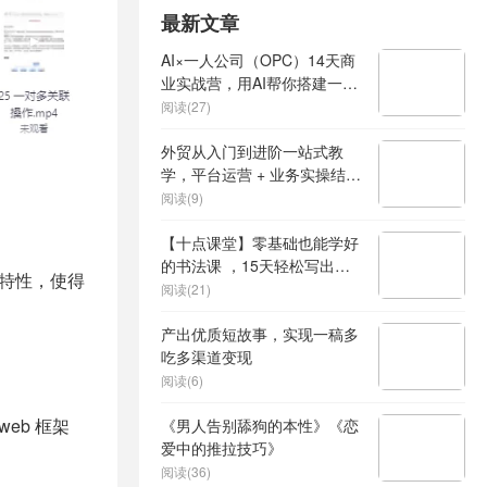
最新文章
AI×一人公司（OPC）14天商
业实战营，用AI帮你搭建一个
属于你自己的、能独立賺钱的
阅读(27)
一人公司系统
外贸从入门到进阶一站式教
学，平台运营 + 业务实操结
合，实现业绩稳步增长
阅读(9)
【十点课堂】零基础也能学好
的书法课 ，15天轻松写出漂
提示特性，使得
亮人生
阅读(21)
产出优质短故事，实现一稿多
吃多渠道变现
阅读(6)
 web 框架
《男人告别舔狗的本性》《恋
爱中的推拉技巧》
阅读(36)