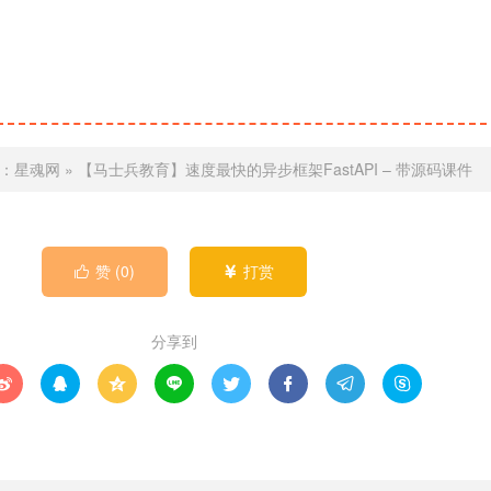
：
星魂网
»
【马士兵教育】速度最快的异步框架FastAPI – 带源码课件
赞 (
0
)
打赏


分享到







