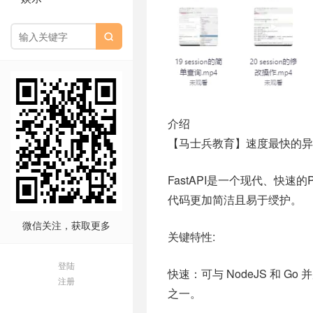

介绍
【马士兵教育】速度最快的异步
FastAPI是一个现代、快速的P
代码更加简洁且易于绶护。
微信关注，获取更多
关键特性:
登陆
快速：可与 NodeJS 和 Go 并
注册
之一。