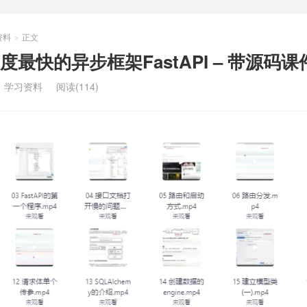
资料
正文
>
最快的异步框架FastAPI – 带源码课
：
学习资料
阅读(114)