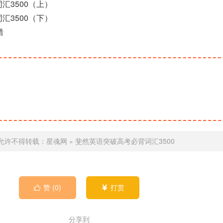
汇3500（上）
汇3500（下）
错
允许不得转载：
星魂网
»
斐然英语突破高考必背词汇3500
赞 (
0
)
打赏


分享到