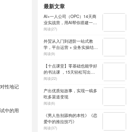
最新文章
AI×一人公司（OPC）14天商
业实战营，用AI帮你搭建一个
属于你自己的、能独立賺钱的
阅读(27)
一人公司系统
外贸从入门到进阶一站式教
学，平台运营 + 业务实操结
合，实现业绩稳步增长
阅读(9)
【十点课堂】零基础也能学好
的书法课 ，15天轻松写出漂
亮人生
阅读(22)
对性地记
产出优质短故事，实现一稿多
吃多渠道变现
阅读(6)
试中的用
《男人告别舔狗的本性》《恋
爱中的推拉技巧》
阅读(37)