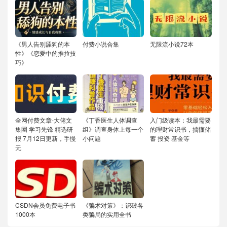
《男人告别舔狗的本
付费小说合集
无限流小说72本
性》《恋爱中的推拉技
巧》
全网付费文章-大佬文
《丁香医生人体调查
入门级读本：我最需要
集圈 学习先锋 精选研
组》调查身体上每一个
的理财常识书，搞懂储
报 7月12日更新，手慢
小问题
蓄 投资 基金等
无
CSDN会员免费电子书
《骗术对策》：识破各
1000本
类骗局的实用全书