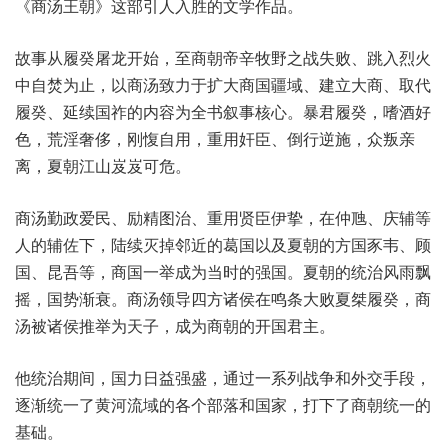
《商汤王朝》这部引人入胜的文学作品。
故事从履癸屠龙开始，至商朝帝辛牧野之战失败、跳入烈火
中自焚为止，以商汤致力于扩大商国疆域、建立大商、取代
履癸、延续国祚的内容为全书叙事核心。暴君履癸，嗜酒好
色，荒淫奢侈，刚愎自用，重用奸臣、倒行逆施，众叛亲
离，夏朝江山岌岌可危。
商汤勤政爱民、励精图治、重用贤臣伊挚，在仲虺、庆辅等
人的辅佐下，陆续灭掉邻近的葛国以及夏朝的方国豕韦、顾
国、昆吾等，商国一举成为当时的强国。夏朝的统治风雨飘
摇，国势渐衰。商汤领导四方诸侯在鸣条大败夏桀履癸，商
汤被诸侯推举为天子，成为商朝的开国君主。
他统治期间，国力日益强盛，通过一系列战争和外交手段，
逐渐统一了黄河流域的各个部落和国家，打下了商朝统一的
基础。