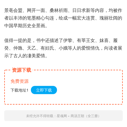
景亳会盟、网开一面、桑林祈雨、日日求新等内容，均被作
者以丰沛的笔墨精心勾连，绘成一幅宏大连贯、瑰丽壮阔的
中国早期历史全景画。
值得一提的是，书中还描述了伊挚、有莘王女、妺喜、履
癸、仲虺、天乙、有妊氏、小娥等人的爱恨情仇，向读者展
示了古人的凄美爱情。
资源下载
免费资源
下载地址1
立即下载
未经允许不得转载：
星魂网
»
商汤王朝（全三册）