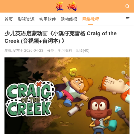

首页
影视资源
实用软件
活动线报
网络教程

用户中心
书籍
娱乐
少儿英语启蒙动画《小溪仔克雷格 Craig of the
Creek (音视频+台词本) 》
星魂网
星魂 发布于 2026-04-23
分类：
学习资料
阅读(40)