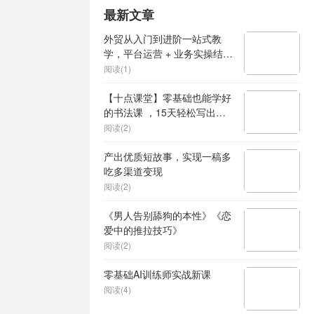
最新文章
外贸从入门到进阶一站式教
学，平台运营 + 业务实操结
合，实现业绩稳步增长
阅读(1)
【十点课堂】零基础也能学好
的书法课 ，15天轻松写出漂
亮人生
阅读(2)
产出优质短故事，实现一稿多
吃多渠道变现
阅读(2)
《男人告别舔狗的本性》《恋
爱中的推拉技巧》
阅读(2)
零基础AI训练师实战新课
阅读(4)