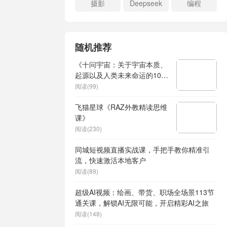
摄影
Deepseek
编程
随机推荐
《十问宇宙：关于宇宙本质、
起源以及人类未来命运的10个
重要问题》
阅读(99)
飞猫星球《RAZ外教精读思维
课》
阅读(230)
同城短视频直播实战课，手把手教你精准引
流，快速激活本地客户
阅读(89)
超级AI视频：绘画、带货、职场全场景113节
通关课，解锁AI无限可能，开启精彩AI之旅
阅读(148)