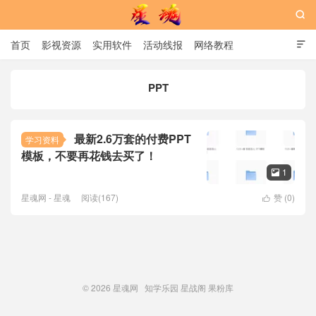

首页
影视资源
实用软件
活动线报
网络教程

用户中心
书籍
娱乐
PPT
星魂网
最新2.6万套的付费PPT
学习资料
模板，不要再花钱去买了！
1

星魂网 - 星魂
阅读(167)
赞 (
0
)

© 2026
星魂网
知学乐园
星战阁
果粉库