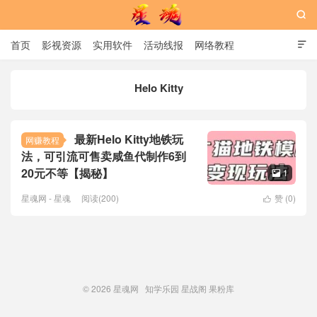

首页
影视资源
实用软件
活动线报
网络教程

用户中心
书籍
娱乐
Helo Kitty
星魂网
最新Helo Kitty地铁玩
网赚教程
法，可引流可售卖咸鱼代制作6到
20元不等【揭秘】
1

星魂网 - 星魂
阅读(200)
赞 (
0
)

© 2026
星魂网
知学乐园
星战阁
果粉库