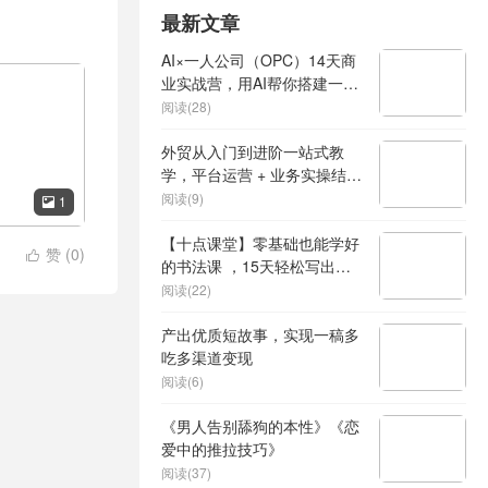
最新文章
AI×一人公司（OPC）14天商
业实战营，用AI帮你搭建一个
属于你自己的、能独立賺钱的
阅读(28)
一人公司系统
外贸从入门到进阶一站式教
学，平台运营 + 业务实操结
合，实现业绩稳步增长
阅读(9)
1

【十点课堂】零基础也能学好
赞 (
0
)

的书法课 ，15天轻松写出漂
亮人生
阅读(22)
产出优质短故事，实现一稿多
吃多渠道变现
阅读(6)
《男人告别舔狗的本性》《恋
爱中的推拉技巧》
阅读(37)