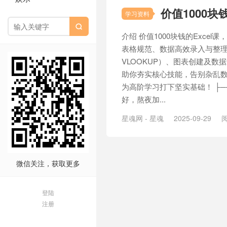
价值1000块钱
学习资料

介绍 价值1000块钱的Exce
表格规范、数据高效录入与整理。
VLOOKUP）、图表创建及数
助你夯实核心技能，告别杂乱
为高阶学习打下坚实基础！ ├── 1
好，熬夜加...
星魂网 - 星魂
2025-09-29
阅
微信关注，获取更多
登陆
注册