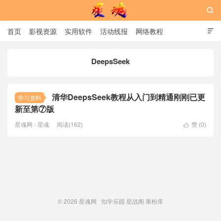

首页
影视资源
实用软件
活动线报
网络教程

用户中心
书籍
娱乐
DeepsSeek
星魂网
清华DeepsSeek教程从入门到精通刚刚已更
学习资料
新至第⑦版
星魂网 - 星魂
阅读(162)
赞 (
0
)

© 2026
星魂网
知学乐园
星战阁
果粉库