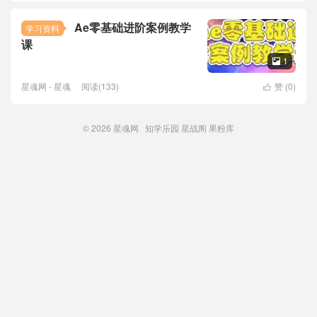
Ae零基础进阶案例教学
学习资料
课
1

星魂网 - 星魂
阅读(133)
赞 (
0
)

© 2026
星魂网
知学乐园
星战阁
果粉库