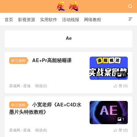

首页
影视资源
实用软件
活动线报
网络教程

用户中心
书籍
娱乐
Ae
星魂网
AE+Pr高能秘籍课
学习资料
1

星魂网 - 星魂
阅读(2)
赞 (
0
)

小宽老师《AE+C4D水
学习资料
墨片头特效教程》
1

星魂网 - 星魂
阅读(8)
赞 (
0
)
