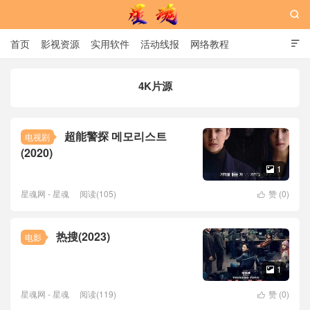

首页
影视资源
实用软件
活动线报
网络教程

用户中心
书籍
娱乐
4K片源
星魂网
超能警探 메모리스트
电视剧
(2020)
1

星魂网 - 星魂
阅读(105)
赞 (
0
)

热搜(2023)
电影
1

星魂网 - 星魂
阅读(119)
赞 (
0
)
