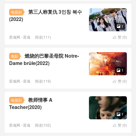
第三人称复仇 3인칭 복수
电视剧
(2022)
1

星魂网 - 星魂
阅读(111)
赞 (
0
)

燃烧的巴黎圣母院 Notre-
电影
Dame brûle(2022)
1

星魂网 - 星魂
阅读(119)
赞 (
0
)

教师情事 A
电视剧
Teacher(2020)
1

星魂网 - 星魂
阅读(102)
赞 (
0
)
