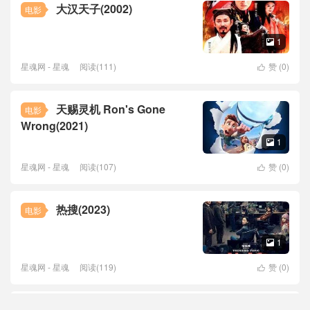
大汉天子(2002)
电影
1

星魂网 - 星魂
阅读(111)
赞 (
0
)

天赐灵机 Ron's Gone
电影
Wrong(2021)
1

星魂网 - 星魂
阅读(107)
赞 (
0
)

热搜(2023)
电影
1

星魂网 - 星魂
阅读(119)
赞 (
0
)

第三人称复仇 3인칭 복수