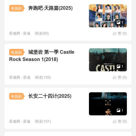
奔跑吧·天路篇(2025)
电视剧
1

星魂网 - 星魂
阅读(93)
赞 (
0
)

城堡岩 第一季 Castle
电视剧
Rock Season 1(2018)
1

星魂网 - 星魂
阅读(103)
赞 (
0
)

长安二十四计(2025)
电视剧
1

星魂网 - 星魂
阅读(101)
赞 (
0
)
