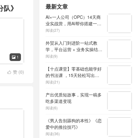
最新文章
小分队》
AI×一人公司（OPC）14天商
业实战营，用AI帮你搭建一个
属于你自己的、能独立賺钱的
阅读(27)
一人公司系统
外贸从入门到进阶一站式教
学，平台运营 + 业务实操结
合，实现业绩稳步增长
阅读(9)
1

【十点课堂】零基础也能学好
赞 (
0
)

的书法课 ，15天轻松写出漂
亮人生
阅读(21)
产出优质短故事，实现一稿多
吃多渠道变现
阅读(6)
《男人告别舔狗的本性》《恋
爱中的推拉技巧》
阅读(36)