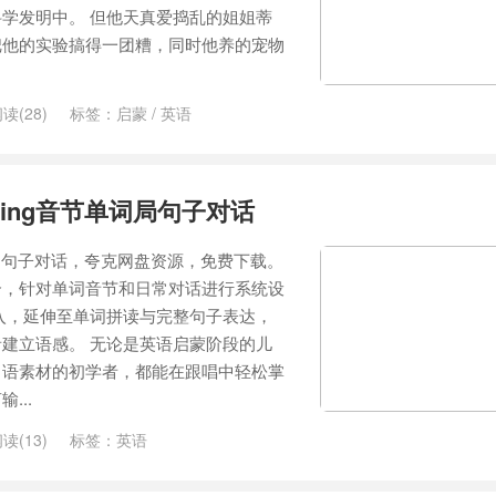
学发明中。 但他天真爱捣乱的姐姐蒂
把他的实验搞得一团糟，同时他养的宠物
读(28)
标签：
启蒙
/
英语
Singing音节单词局句子对话
g音节单词局句子对话，夸克网盘资源，免费下载。
合，针对单词音节和日常对话进行系统设
入，延伸至单词拼读与完整句子表达，
建立语感。 无论是英语启蒙阶段的儿
口语素材的初学者，都能在跟唱中轻松掌
...
读(13)
标签：
英语