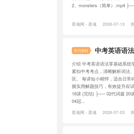
2、monsters（简单）.mp4 ├── 3、s
星魂网 - 星魂
2026-07-13
阅
中考英语语
学习资料
介绍 中考英语语法零基础系统
紧扣中考考点，清晰解析词法
区。 每讲短小精悍，适合日常
握实用解题技巧，有效提升应试能
16讲 (完结) ├── 02代词篇 20
04冠...
星魂网 - 星魂
2026-07-03
阅