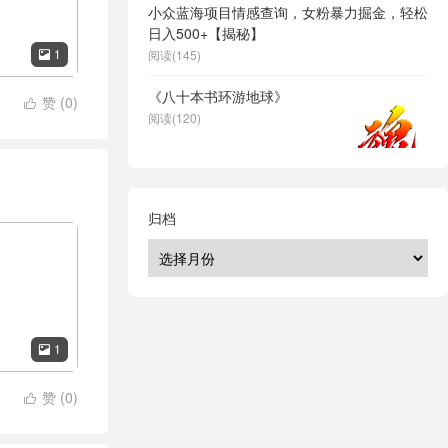
小众蓝海项目情感查询，女粉暴力掘金，轻松
日入500+【揭秘】
1
阅读(145)

《八十本书环游地球》
赞 (
0
)

阅读(120)
归档
1

赞 (
0
)
