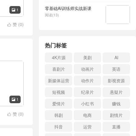
零基础AI训练师实战新课
1

阅读(13)
赞 (
0
)

热门标签
4K片源
美剧
AI
喜剧片
动画片
英语
新媒体运营
动作片
影视资源
短视频
纪录片
悬疑片
1

爱情片
小红书
赚钱
赞 (
0
)
韩剧
电商
剧情片

抖音
运营
直播