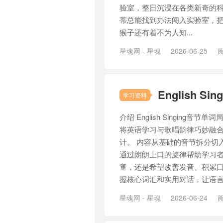
验室，整日沉浸在各类新奇的科
蒂总能找到办法闯入实验室，
猴子还有着不为人知...
星魂网 - 星魂
2026-06-25
阅
English 
学习资料
介绍 English Singin
将英语学习与歌唱韵律巧妙融
计。 内容从基础的音节拆分切
通过朗朗上口的旋律帮助学习者
童，还是希望改善发音、积累
握核心词汇和实用对话，让语言输
星魂网 - 星魂
2026-06-24
阅