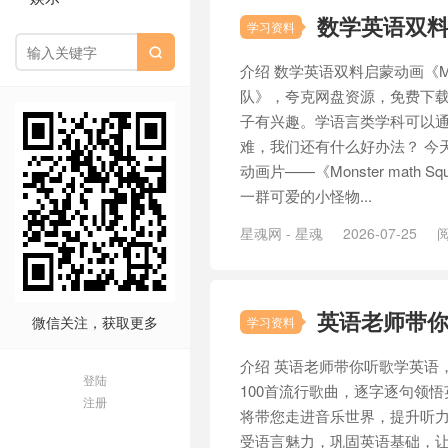
数学英语双料启
学习资料

介绍 数学英语双料启蒙动画《Mons
队》，夸克网盘资源，免费下载
子有兴趣。学语言类学科可以
难，我们还有什么好办法？ 今
动画片——《Monster math
一群可爱的小怪物...
星魂网 - 星魂
2026-07-25
阅
英语老师带
微信关注，获取更多
学习资料
介绍 英语老师带你听歌学英语
登陆
100首流行歌曲，逐字逐句领
注册
将带您走进音乐世界，提升听力
受语言魅力，巩固英语基础，让