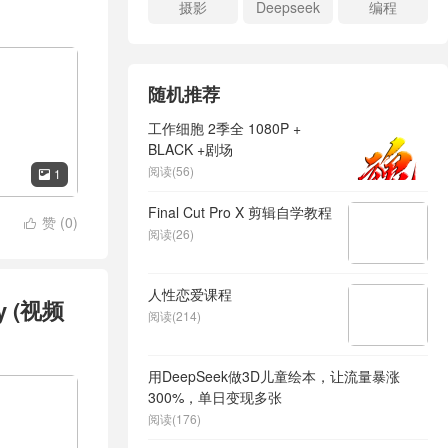
摄影
Deepseek
编程
随机推荐
工作细胞 2季全 1080P +
BLACK +剧场
阅读(56)
1

Final Cut Pro X 剪辑自学教程
赞 (
0
)

阅读(26)
人性恋爱课程
y (视频
阅读(214)
用DeepSeek做3D儿童绘本，让流量暴涨
300%，单日变现多张
阅读(176)