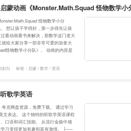
蒙动画《Monster.Math.Squad 怪物数学
ter.Math.Squad 怪物数学小分
。 想让孩子学得好，第一步得先让孩
通过看动画看书来解决，那数学这门老大
天就给大家分享一部非常可爱的加拿大
 Squad怪物数学小分队》。 动画的内容是
读(5)
标签：
启蒙
/
数学
/
英语
你听歌学英语
，夸克网盘资源，免费下载。 通过学习
悟英文表达。 这个独特的听歌学英语课程
、口语和词汇技能。 从流行金曲中感
学习变得更加有趣和富有激情。 ├──