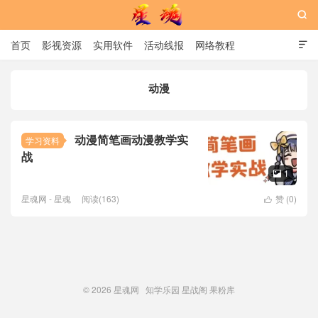

首页
影视资源
实用软件
活动线报
网络教程

用户中心
书籍
娱乐
动漫
星魂网
动漫简笔画动漫教学实
学习资料
战
1

星魂网 - 星魂
阅读(163)
赞 (
0
)

© 2026
星魂网
知学乐园
星战阁
果粉库