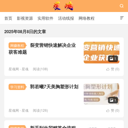

首页
影视资源
实用软件
活动线报
网络教程

用户中心
书籍
娱乐
2025年08月8日的文章
裂变营销快速解决企业
网赚教程
星魂网
获客难题
1

星魂网 - 星魂
阅读(108)
赞 (
0
)

郭若曦7天美胸塑形计划
学习资料
1

星魂网 - 星魂
阅读(126)
赞 (
0
)

新手到外贸精英全流程