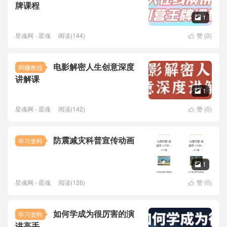
牌课程
1

星魂网 - 星魂
阅读(144)
赞 (
0
)

电影解密人生创意深度
网赚教程
讲解课
1

星魂网 - 星魂
阅读(142)
赞 (
0
)

防震减灾科普宣传动画
学习资料
1

星魂网 - 星魂
阅读(126)
赞 (
0
)

如何学成为很厉害的演
学习资料
讲高手