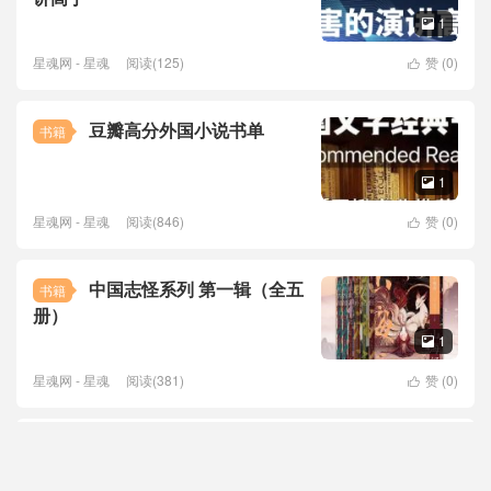
1

星魂网 - 星魂
阅读(125)
赞 (
0
)

豆瓣高分外国小说书单
书籍
1

星魂网 - 星魂
阅读(846)
赞 (
0
)

中国志怪系列 第一辑（全五
书籍
册）
1

星魂网 - 星魂
阅读(381)
赞 (
0
)

3000册优质新版图书
书籍