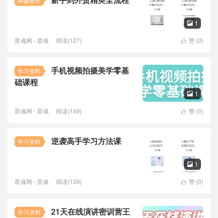
网赚教程
1

星魂网 - 星魂
阅读(127)
赞 (
0
)

手机视频拍摄美学零基
学习资料
础课程
1

星魂网 - 星魂
阅读(149)
赞 (
0
)

逆袭高手学习方法课
学习资料
1

星魂网 - 星魂
阅读(139)
赞 (
0
)

21天在线演讲密训营王
学习资料