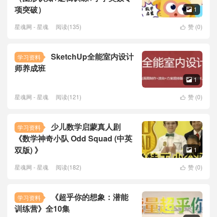
项突破）
1

星魂网 - 星魂
阅读(135)
赞 (
0
)

SketchUp全能室内设计
学习资料
师养成班
1

星魂网 - 星魂
阅读(121)
赞 (
0
)

少儿数学启蒙真人剧
学习资料
《数学神奇小队 Odd Squad (中英
双版) 》
1

星魂网 - 星魂
阅读(182)
赞 (
0
)

《超乎你的想象：潜能
学习资料
训练营》全10集