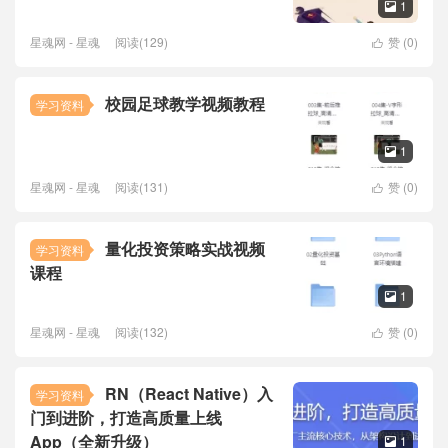
1

星魂网 - 星魂
阅读(129)
赞 (
0
)

校园足球教学视频教程
学习资料
1

星魂网 - 星魂
阅读(131)
赞 (
0
)

量化投资策略实战视频
学习资料
课程
1

星魂网 - 星魂
阅读(132)
赞 (
0
)

RN（React Native）入
学习资料
门到进阶，打造高质量上线
App（全新升级）
1
