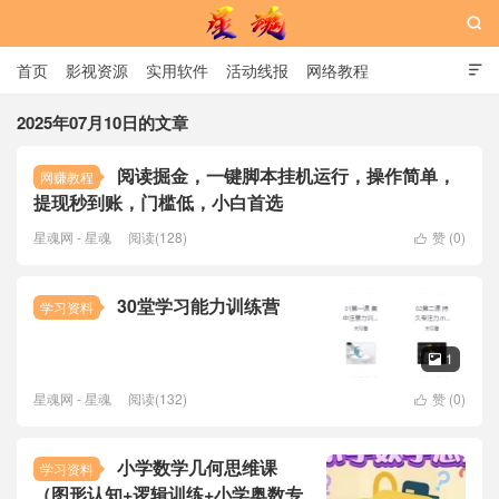

首页
影视资源
实用软件
活动线报
网络教程

用户中心
书籍
娱乐
2025年07月10日的文章
阅读掘金，一键脚本挂机运行，操作简单，
网赚教程
星魂网
提现秒到账，门槛低，小白首选
星魂网 - 星魂
阅读(128)
赞 (
0
)

30堂学习能力训练营
学习资料
1

星魂网 - 星魂
阅读(132)
赞 (
0
)

小学数学几何思维课
学习资料
（图形认知+逻辑训练+小学奥数专