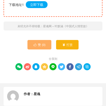
下载地址1
立即下载
未经允许不得转载：
星魂网
»
叶默涵《中国式人情世故》
赞 (
0
)
打赏


分享到









作者：
星魂