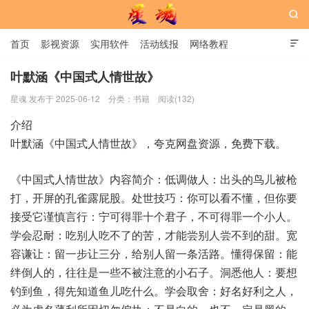

首页
影视资源
实用软件
活动线报
网络教程

用户中心
书籍
娱乐
叶默涵《中国式人情世故》
星魂 发布于 2025-06-12
分类：
书籍
阅读(132)
星魂网
介绍
叶默涵《中国式人情世故》，夸克网盘资源，免费下载。
《中国式人情世故》内容简介：低调做人：出头的鸟儿被枪
打，开屏的孔雀露屁股。处世技巧：你可以看不懂，但你要
接受它谨慎言行：宁可得罪十个君子，不可得罪一个小人。
学会忍耐：吃别人吃不了的苦，才能尝别人尝不到的甜。宽
容谦让：留一步让三分，给别人留一条活路。懂得保留：能
绊倒人的，往往是一些不被注意的小石子。洞悉他人：要想
钓到鱼，得先知道鱼儿吃什么。学会取舍：好名好利之人，