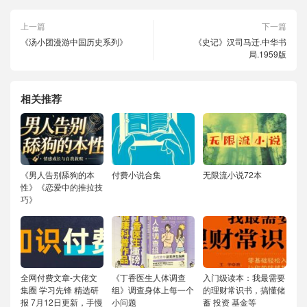
上一篇
下一篇
《汤小团漫游中国历史系列》
《史记》汉司马迁.中华书
局.1959版
相关推荐
《男人告别舔狗的本
付费小说合集
无限流小说72本
性》《恋爱中的推拉技
巧》
全网付费文章-大佬文
《丁香医生人体调查
入门级读本：我最需要
集圈 学习先锋 精选研
组》调查身体上每一个
的理财常识书，搞懂储
报 7月12日更新，手慢
小问题
蓄 投资 基金等