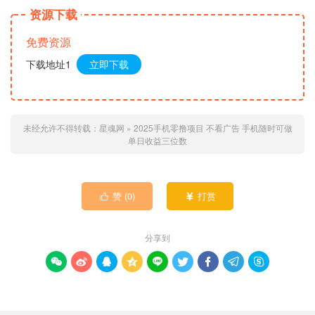
资源下载
免费资源
下载地址1
立即下载
未经允许不得转载：
星魂网
»
2025手机零撸项目 不看广告 手机随时可做
单日收益三位数
赞 (
0
)
打赏


分享到








