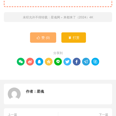
未经允许不得转载：
星魂网
»
来都来了（2024）4K
赞 (
0
)
打赏


分享到









作者：
星魂
上一篇
下一篇