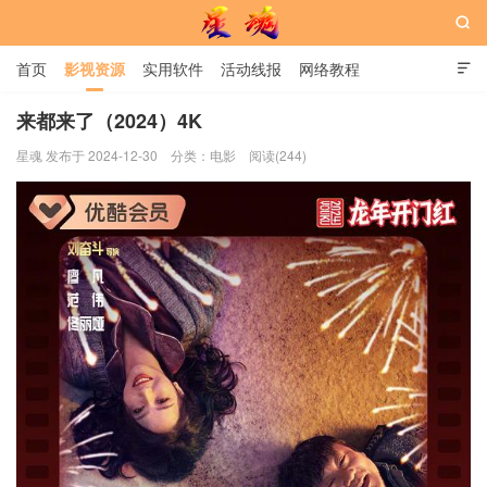

首页
影视资源
实用软件
活动线报
网络教程

用户中心
书籍
娱乐
来都来了（2024）4K
星魂 发布于 2024-12-30
分类：
电影
阅读(244)
星魂网