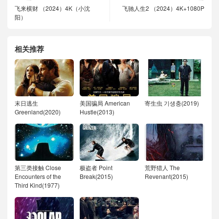
飞来横财 （2024）4K（小沈
飞驰人生2 （2024）4K+1080P
阳）
相关推荐
末日逃生
美国骗局 American
寄生虫 기생충(2019)
Greenland(2020)
Hustle(2013)
第三类接触 Close
极盗者 Point
荒野猎人 The
Encounters of the
Break(2015)
Revenant(2015)
Third Kind(1977)