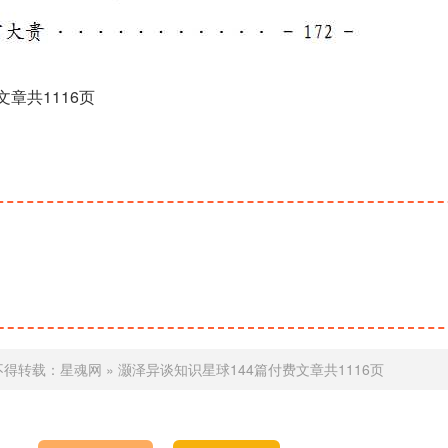
章共1116页
不得转载：
星魂网
»
灏泽异谈知识星球144篇付费文章共1116页