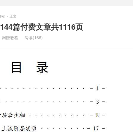
教程
正文
>
44篇付费文章共1116页
：
网赚教程
阅读(166)