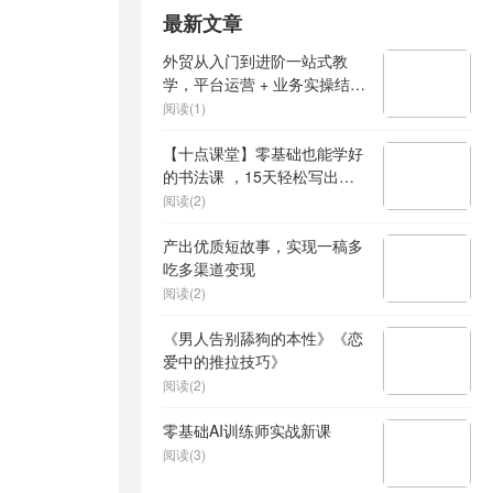
最新文章
外贸从入门到进阶一站式教
学，平台运营 + 业务实操结
合，实现业绩稳步增长
阅读(1)
【十点课堂】零基础也能学好
的书法课 ，15天轻松写出漂
亮人生
阅读(2)
产出优质短故事，实现一稿多
吃多渠道变现
阅读(2)
《男人告别舔狗的本性》《恋
爱中的推拉技巧》
阅读(2)
零基础AI训练师实战新课
阅读(3)