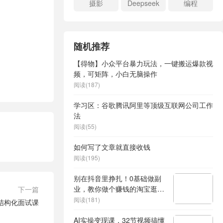
摄影
Deepseek
编程
随机推荐
【得物】小众平台暴力玩法，一键搬运爆款视
频，可矩阵，小白无脑操作
阅读(187)
学习区：谷歌腾讯阿里等顶级互联网公司工作
法
阅读(55)
如何写了文章就直接收钱
阅读(195)
别在抖音里挣扎！0基础做副
业，教你做个赚钱的淘宝逛逛
下一篇
号
阅读(181)
料结构化面试课
AI实操变现课，32节视频搞懂