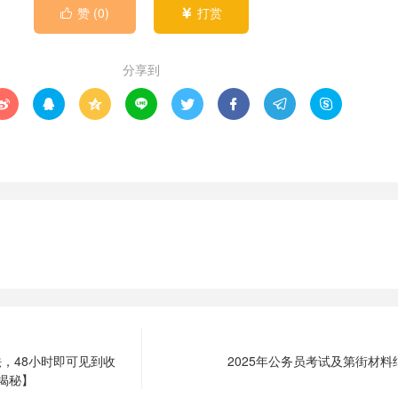
赞 (
0
)
打赏


分享到








，48小时即可见到收
2025年公务员考试及第街材
揭秘】