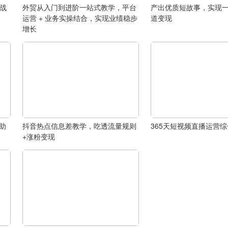
实战
外贸从入门到进阶一站式教学，平台
产出优质短故事，实现
己
运营 + 业务实操结合，实现业绩稳步
道变现
增长
，助
抖音热点信息差教学，吃透流量规则
365天短视频直播运营
+涨粉变现