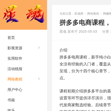
当前位置：
星魂网
网络教程
网赚
>
>
拼多多电商课程，
星魂 发布于 2025-05-03
分类
首页
影视资源
介绍
拼多多电商课程，新手纯小白
实用软件
全没有经验的入门者，覆盖从
活动线报
呈现，分为十四个核心章节，
点。
网络教程
用户中心
课程初期介绍拼多多平台的
设置等环节提供详尽演示，
书籍
代发商家甄选经验。后续章
娱乐