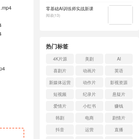
mp4
零基础AI训练师实战新课
阅读(13)
4
4
热门标签
4K片源
美剧
AI
p4
喜剧片
动画片
英语
新媒体运营
动作片
影视资源
短视频
纪录片
悬疑片
爱情片
小红书
赚钱
韩剧
电商
剧情片
抖音
运营
直播