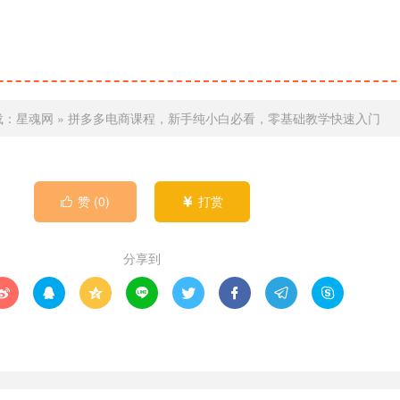
载：
星魂网
»
拼多多电商课程，新手纯小白必看，零基础教学快速入门
赞 (
0
)
打赏


分享到







