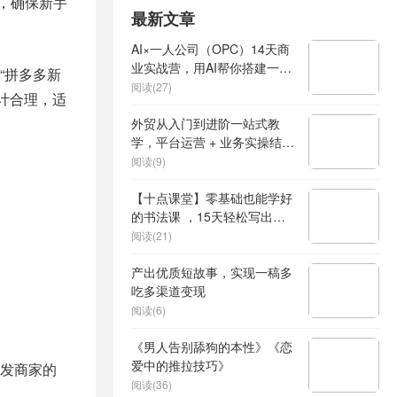
，确保新手
最新文章
AI×一人公司（OPC）14天商
业实战营，用AI帮你搭建一个
、“拼多多新
属于你自己的、能独立賺钱的
阅读(27)
设计合理，适
一人公司系统
外贸从入门到进阶一站式教
学，平台运营 + 业务实操结
合，实现业绩稳步增长
阅读(9)
【十点课堂】零基础也能学好
的书法课 ，15天轻松写出漂
亮人生
阅读(21)
产出优质短故事，实现一稿多
吃多渠道变现
阅读(6)
《男人告别舔狗的本性》《恋
爱中的推拉技巧》
代发商家的
阅读(36)