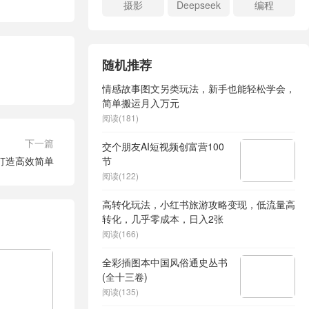
摄影
Deepseek
编程
随机推荐
情感故事图文另类玩法，新手也能轻松学会，
简单搬运月入万元
阅读(181)
下一篇
交个朋友AI短视频创富营100
P打造高效简单
节
阅读(122)
高转化玩法，小红书旅游攻略变现，低流量高
转化，几乎零成本，日入2张
阅读(166)
全彩插图本中国风俗通史丛书
(全十三卷)
阅读(135)