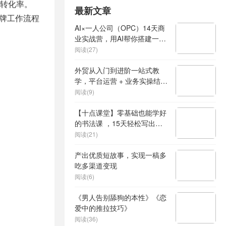
转化率。
最新文章
品牌工作流程
AI×一人公司（OPC）14天商
业实战营，用AI帮你搭建一个
属于你自己的、能独立賺钱的
阅读(27)
一人公司系统
外贸从入门到进阶一站式教
学，平台运营 + 业务实操结
合，实现业绩稳步增长
阅读(9)
【十点课堂】零基础也能学好
的书法课 ，15天轻松写出漂
亮人生
阅读(21)
产出优质短故事，实现一稿多
吃多渠道变现
阅读(6)
《男人告别舔狗的本性》《恋
爱中的推拉技巧》
阅读(36)