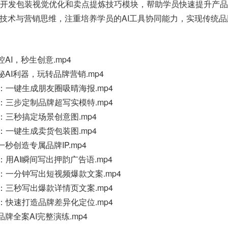
别开发包装视觉优化和卖点提炼技巧模块，帮助学员快速提升产品
成技术与营销思维，注重培养学员的AI工具协同能力，实现传统
控AI，秒生创意.mp4
揭秘AI利器，玩转品牌营销.mp4
器：一键生成朋友圈吸晴海报.mp4
人：三步定制品牌超写实模特.mp4
师：三秒搞定场景创意图.mp4
家：一键生成卖货包装图.mp4
一秒创造专属品牌IP.mp4
：用AI瞬间写出押韵广告语.mp4
师：一分钟写出短视频爆款文案.mp4
师：三秒写出爆款详情页文案.mp4
神：快速打造品牌差异化定位.mp4
：品牌全案AI完整演练.mp4