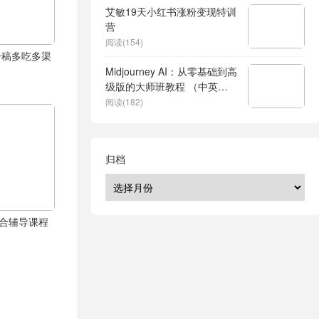
艾敏19天小红书涨粉变现特训
营
阅读(154)
一稿多吃多渠
Midjourney AI：从零基础到高
级版的大师班教程 （中英字
幕）
阅读(182)
归档
综合辅导课程