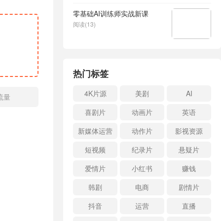
零基础AI训练师实战新课
阅读(13)
热门标签
4K片源
美剧
AI
流量
喜剧片
动画片
英语
新媒体运营
动作片
影视资源
短视频
纪录片
悬疑片
爱情片
小红书
赚钱
韩剧
电商
剧情片
抖音
运营
直播