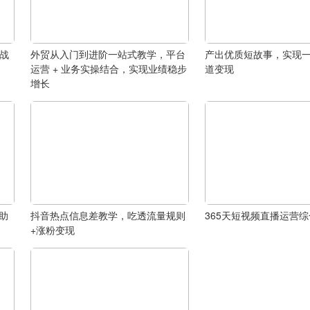
实战
外贸从入门到进阶一站式教学，平台
产出优质短故事，实现
己
运营 + 业务实操结合，实现业绩稳步
道变现
增长
，助
抖音热点信息差教学，吃透流量规则
365天短视频直播运营
+涨粉变现