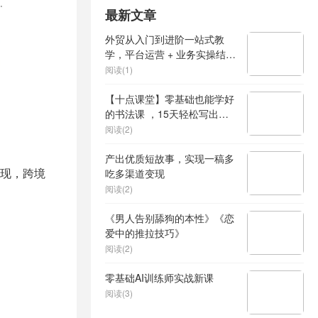
最新文章
外贸从入门到进阶一站式教
学，平台运营 + 业务实操结
合，实现业绩稳步增长
阅读(1)
【十点课堂】零基础也能学好
的书法课 ，15天轻松写出漂
亮人生
阅读(2)
产出优质短故事，实现一稿多
变现，跨境
吃多渠道变现
阅读(2)
《男人告别舔狗的本性》《恋
爱中的推拉技巧》
阅读(2)
零基础AI训练师实战新课
阅读(3)