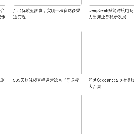
平台
产出优质短故事，实现一稿多吃多渠
DeepSeek赋能跨境电
稳步
道变现
力出海业务稳步发展
规则
365天短视频直播运营综合辅导课程
即梦Seedance2.0动
大合集