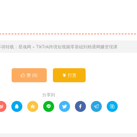
不得转载：
星魂网
»
TikTok跨境短视频零基础到精通网赚变现课
赞 (
0
)
打赏


分享到







