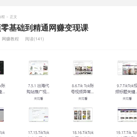
教程
正文
>
视频零基础到精通网赚变现课
：
网赚教程
阅读(141)