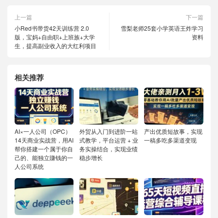
上一篇
下一篇
小Red书带货42天训练营 2.0
雪梨老师25套小学英语王炸学习
版，宝妈+自由职+上班族+大学
资料
生，提高副业收入的大红利项目
相关推荐
AI×一人公司（OPC）
外贸从入门到进阶一站
产出优质短故事，实现
14天商业实战营，用AI
式教学，平台运营 + 业
一稿多吃多渠道变现
帮你搭建一个属于你自
务实操结合，实现业绩
己的、能独立賺钱的一
稳步增长
人公司系统