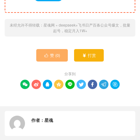
未经允许不得转载：
星魂网
»
deepseek+飞书日产百条公众号爆文，批量
起号，稳定月入1W+
赞 (
0
)
打赏


分享到









作者：
星魂