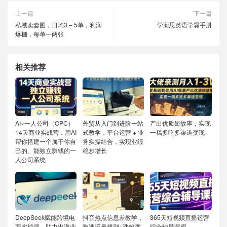
上一篇
下一篇
私域卖套图，日均3 – 5单，利润
学而思英语学霸手册
爆棚，每单一两张
相关推荐
AI×一人公司（OPC）
外贸从入门到进阶一站
产出优质短故事，实现
14天商业实战营，用AI
式教学，平台运营 + 业
一稿多吃多渠道变现
帮你搭建一个属于你自
务实操结合，实现业绩
己的、能独立賺钱的一
稳步增长
人公司系统
DeepSeek赋能跨境电
抖音热点信息差教学，
365天短视频直播运营
商实战课，助力出海业
吃透流量规则+涨粉变
综合辅导课程