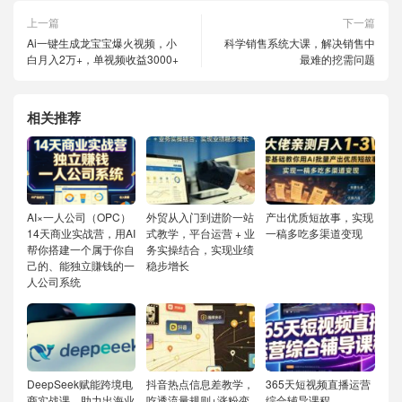
上一篇
下一篇
Ai一键生成龙宝宝爆火视频，小
科学销售系统大课，解决销售中
白月入2万+，单视频收益3000+
最难的挖需问题
相关推荐
AI×一人公司（OPC）
外贸从入门到进阶一站
产出优质短故事，实现
14天商业实战营，用AI
式教学，平台运营 + 业
一稿多吃多渠道变现
帮你搭建一个属于你自
务实操结合，实现业绩
己的、能独立賺钱的一
稳步增长
人公司系统
DeepSeek赋能跨境电
抖音热点信息差教学，
365天短视频直播运营
商实战课，助力出海业
吃透流量规则+涨粉变
综合辅导课程