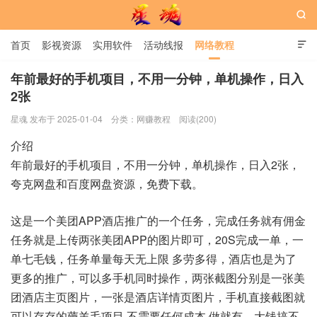

首页
影视资源
实用软件
活动线报
网络教程

用户中心
书籍
娱乐
年前最好的手机项目，不用一分钟，单机操作，日入
2张
星魂网
星魂 发布于 2025-01-04
分类：
网赚教程
阅读(200)
介绍
年前最好的手机项目，不用一分钟，单机操作，日入2张，
夸克网盘和百度网盘资源，免费下载。
这是一个美团APP酒店推广的一个任务，完成任务就有佣金
任务就是上传两张美团APP的图片即可，20S完成一单，一
单七毛钱，任务单量每天无上限 多劳多得，酒店也是为了
更多的推广，可以多手机同时操作，两张截图分别是一张美
团酒店主页图片，一张是酒店详情页图片，手机直接截图就
可以存存的薅羊毛项目 不需要任何成本 做就有，大钱搞不