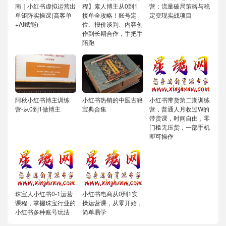
南｜小红书虚拟运营出
程】素人博主从0到1
营：流量破局策略与稳
单矩阵实操课(高客单
接单全攻略！账号定
定变现实战项目
+AI赋能)
位、报价谈判、内容创
作到长期合作，手把手
陪跑
阿秋小红书博主训练
小红书热销的中医古籍
小红书带货第二期训练
营-从0到1做博主
宝典合集
营，普通人月收过W的
带货课，时间自由，零
门槛无压货，一部手机
即可操作
珠宝人小红书0-1运营
小红书电商从0到1实
课程，掌握珠宝行业的
操运营课，从零开始，
小红书多种账号玩法
简单易学