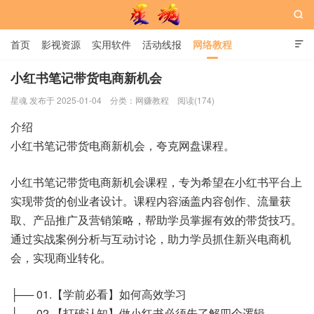

首页
影视资源
实用软件
活动线报
网络教程

用户中心
书籍
娱乐
小红书笔记带货电商新机会
星魂 发布于 2025-01-04
分类：
网赚教程
阅读(174)
星魂网
介绍
小红书笔记带货电商新机会，夸克网盘课程。
小红书笔记带货电商新机会课程，专为希望在小红书平台上
实现带货的创业者设计。课程内容涵盖内容创作、流量获
取、产品推广及营销策略，帮助学员掌握有效的带货技巧。
通过实战案例分析与互动讨论，助力学员抓住新兴电商机
会，实现商业转化。
├── 01.【学前必看】如何高效学习
├── 02.【打破认知】做小红书必须先了解四个逻辑