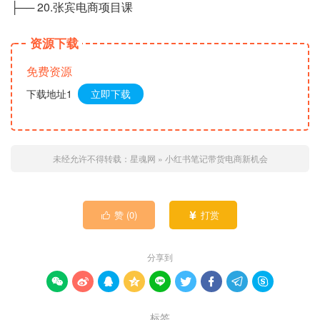
├── 20.张宾电商项目课
资源下载
免费资源
下载地址1
立即下载
未经允许不得转载：
星魂网
»
小红书笔记带货电商新机会
赞 (
0
)
打赏


分享到









标签