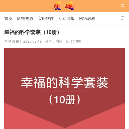

首页
影视资源
实用软件
活动线报
网络教程

用户中心
书籍
娱乐
幸福的科学套装（10册）
星魂 发布于 2025-03-19
分类：
书籍
阅读(160)
星魂网