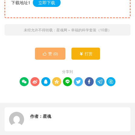
下载地址1
立即下载
未经允许不得转载：
星魂网
»
幸福的科学套装（10册）
赞 (
0
)
打赏


分享到









作者：
星魂