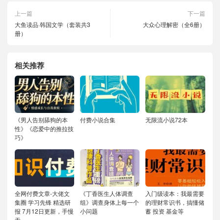
上一篇
下一篇
大鱼读品·韩国文学（套装共3
大众心理解密（全6册）
册）
相关推荐
《男人告别舔狗的本
付费小说合集
无限流小说72本
性》《恋爱中的推拉技
巧》
全网付费文章-大佬文
《丁香医生人体调查
入门级读本：我最需要
集圈 学习先锋 精选研
组》调查身体上每一个
的理财常识书，搞懂储
报 7月12日更新，手慢
小问题
蓄 投资 基金等
无