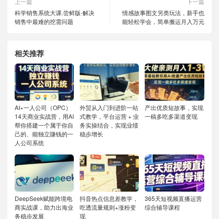
上一篇
下一篇
科学销售系统大课.尝鲜版-解决
情感故事图文另类玩法，新手也
销售中最难的挖需问题
能轻松学会，简单搬运月入万元
相关推荐
AI×一人公司（OPC）
外贸从入门到进阶一站
产出优质短故事，实现
14天商业实战营，用AI
式教学，平台运营 + 业
一稿多吃多渠道变现
帮你搭建一个属于你自
务实操结合，实现业绩
己的、能独立賺钱的一
稳步增长
人公司系统
DeepSeek赋能跨境电
抖音热点信息差教学，
365天短视频直播运营
商实战课，助力出海业
吃透流量规则+涨粉变
综合辅导课程
务稳步发展
现