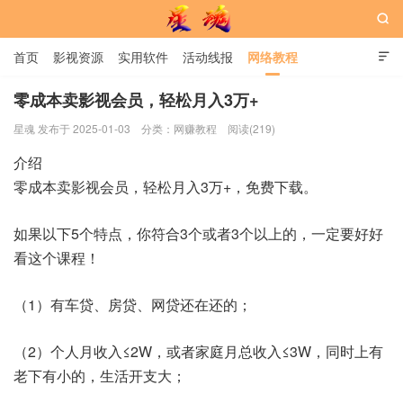

首页
影视资源
实用软件
活动线报
网络教程

用户中心
书籍
娱乐
零成本卖影视会员，轻松月入3万+
星魂 发布于 2025-01-03
分类：
网赚教程
阅读(219)
星魂网
介绍
零成本卖影视会员，轻松月入3万+，免费下载。
如果以下5个特点，你符合3个或者3个以上的，一定要好好
看这个课程！
（1）有车贷、房贷、网贷还在还的；
（2）个人月收入≤2W，或者家庭月总收入≤3W，同时上有
老下有小的，生活开支大；