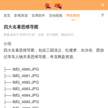

首页
影视资源
实用软件
活动线报
网络教程

用户中心
书籍
娱乐
四大名著思维导图
星魂 发布于 2025-01-02
分类：
学习资料
阅读(207)
星魂网
介绍
四大名著思维导图，包括三国演义、红楼梦、水浒传、西游
记等等人物关系思维导图，夸克网盘资源。
├── IMG_4980.JPG
├── IMG_4981.JPG
├── IMG_4982.JPG
├── IMG_4983.JPG
├── IMG_4984.JPG
├── IMG_4985.JPG