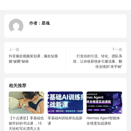
作者：
星魂
上一篇
下一篇
抖音爆款视频策划课，爆款短视
打造你的引流、转化、团队系
频“破圈”秘籍
统，让你收获很多引爆流量、翻
倍业绩的“杀手锏”
相关推荐
【十点课堂】零基础也
零基础AI训练师实战新
Hermes Agent智能体
能学好的书法课 ，15
课
全维度实战课程
天轻松写出漂亮人生