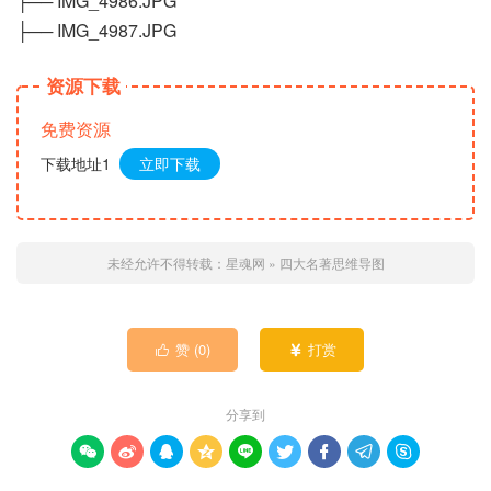
├── IMG_4986.JPG
├── IMG_4987.JPG
资源下载
免费资源
下载地址1
立即下载
未经允许不得转载：
星魂网
»
四大名著思维导图
赞 (
0
)
打赏


分享到








