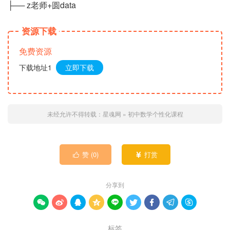
├── z老师+圆data
资源下载
免费资源
下载地址1
立即下载
未经允许不得转载：
星魂网
»
初中数学个性化课程
赞 (
0
)
打赏


分享到









标签