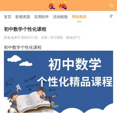

首页
影视资源
实用软件
活动线报
网络教程

用户中心
书籍
娱乐
初中数学个性化课程
星魂 发布于 2025-01-02
分类：
学习资料
阅读(377)
星魂网
初中数学个性化课程