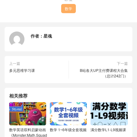
数学
作者：
星魂
上一篇
下一篇
多元思维学习课
B站各大UP主付费课程大合集
（总计242门）
相关推荐
数学英语双料启蒙动画
数学 1~6年级全套视频
满分数学L1-L9视频课
《Monster.Math.Squad