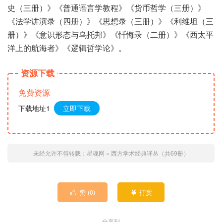
史（三册）》《普通语言学教程》《货币哲学（三册）》
《法学讲演录（四册）》《思想录（三册）》《利维坦（三
册）》《意识形态与乌托邦》《忏悔录（二册）》《西太平
洋上的航海者》《逻辑哲学论》。
资源下载
免费资源
下载地址1
立即下载
未经允许不得转载：
星魂网
»
西方学术经典译丛（共69册）
赞 (
0
)
打赏


分享到