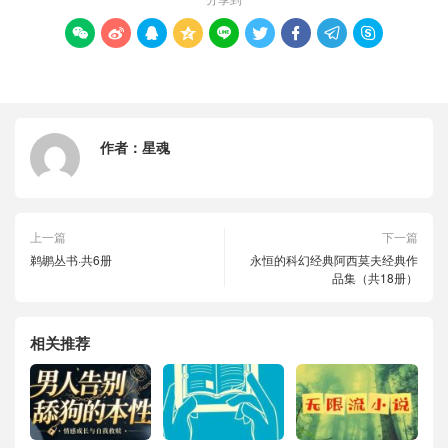









作者：
星魂
上一篇
下一篇
鹈鹕丛书·共6册
永恒的科幻经典阿西莫夫经典作
品集（共18册）
相关推荐