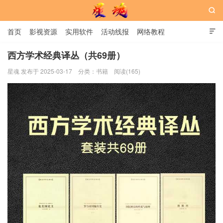

首页
影视资源
实用软件
活动线报
网络教程

用户中心
书籍
娱乐
西方学术经典译丛（共69册）
星魂 发布于 2025-03-17
分类：
书籍
阅读(165)
星魂网