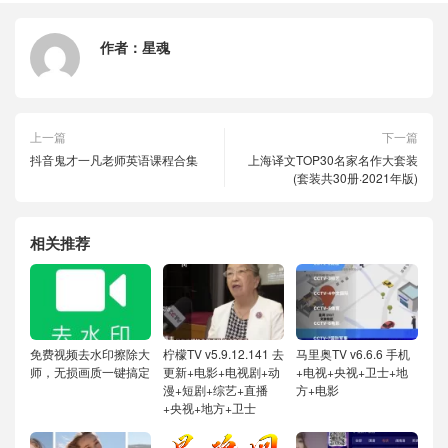
作者：
星魂
上一篇
下一篇
抖音鬼才一凡老师英语课程合集
上海译文TOP30名家名作大套装
(套装共30册·2021年版)
相关推荐
免费视频去水印擦除大
柠檬TV v5.9.12.141 去
马里奥TV v6.6.6 手机
师，无损画质一键搞定
更新+电影+电视剧+动
+电视+央视+卫士+地
漫+短剧+综艺+直播
方+电影
+央视+地方+卫士