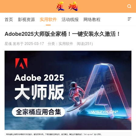

首页
影视资源
实用软件
活动线报
网络教程

用户中心
书籍
娱乐
Adobe2025大师版全家桶！一键安装永久激活！
星魂 发布于 2025-03-17
分类：
实用软件
阅读(251)
星魂网