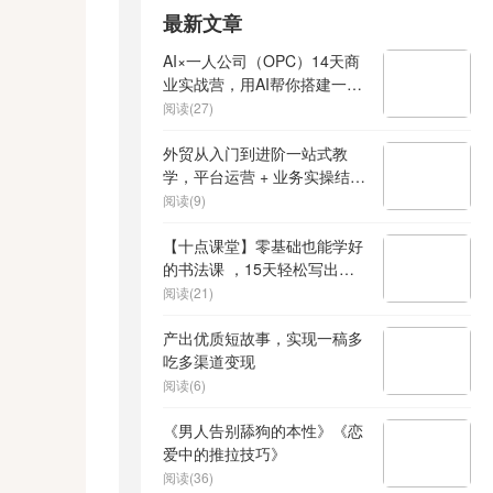
最新文章
AI×一人公司（OPC）14天商
业实战营，用AI帮你搭建一个
属于你自己的、能独立賺钱的
阅读(27)
一人公司系统
外贸从入门到进阶一站式教
学，平台运营 + 业务实操结
合，实现业绩稳步增长
阅读(9)
【十点课堂】零基础也能学好
的书法课 ，15天轻松写出漂
亮人生
阅读(21)
产出优质短故事，实现一稿多
吃多渠道变现
阅读(6)
《男人告别舔狗的本性》《恋
爱中的推拉技巧》
阅读(36)