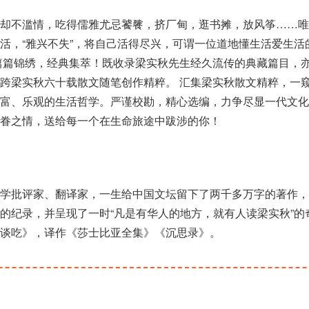
情却不滥情，吃得儒雅尤忌饕餮，挤厂甸，逛书摊，放风筝……唯
活，“雅兴不失”，将自己活得尽兴，可谓一位道地懂生活爱生活
篇篇锦绣，经典集萃！既收录梁实秋先生经久流传的典藏篇目，
跨梁实秋六十载散文随笔创作精粹。 汇集梁实秋散文精粹，一
丰富、乐观的生活哲学。严谨校勘，精心选编，力争尽显一代文化
眷之情，送给每一个在生命旅途中跋涉的你！
文学批评家、翻译家，一生给中国文坛留下了两千多万字的著作，
的纪录，并呈现了一时“凡是有华人的地方，就有人读梁实秋”的
谈吃》，译作《莎士比亚全集》《沉思录》。