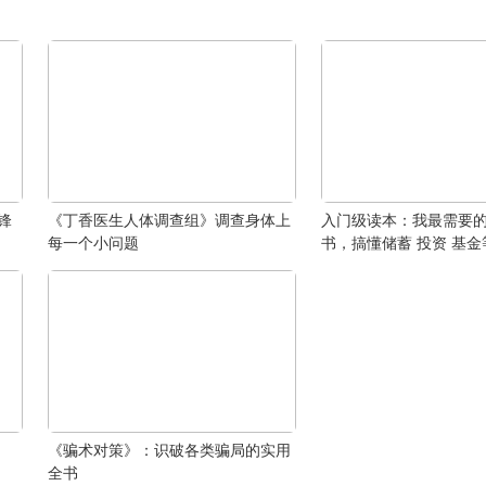
锋
《丁香医生人体调查组》调查身体上
入门级读本：我最需要
每一个小问题
书，搞懂储蓄 投资 基金
《骗术对策》：识破各类骗局的实用
全书