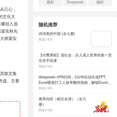
摄影
Deepseek
编程
从己心，
的文化大
亦囊括入选
随机推荐
窥梁实秋先
诗词里的中国 (全七册)
大师梁实
阅读(163)
【付费课程】混社会：步入成人世界的第一堂
生存手段课
阅读(142)
其散文集
deepseek+VPA代码，5分钟自动生成PPT
奇迹。主要
Excel图表打工人效率翻倍指南，解锁Excel和
VBA高效办公新技能
阅读(143)
黄帝内经（精注全译）（全六
册）
阅读(134)