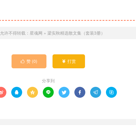
允许不得转载：
星魂网
»
梁实秋精选散文集（套装3册）
赞 (
0
)
打赏


分享到







