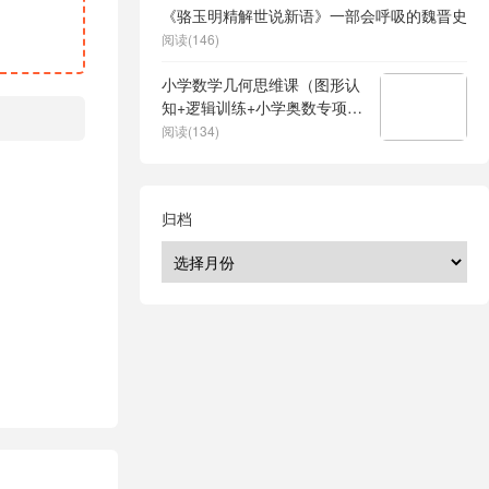
《骆玉明精解世说新语》一部会呼吸的魏晋史
阅读(146)
小学数学几何思维课（图形认
知+逻辑训练+小学奥数专项突
破）
阅读(134)
归档