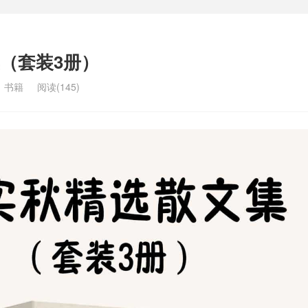
（套装3册）
：
书籍
阅读(145)