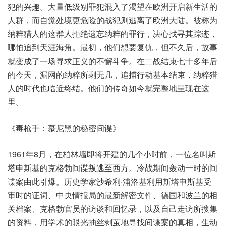
犯的兴趣。大量低级别罪犯混入了渴望在欧洲开启新生活的
人群，而自觉处境更危险的战犯则逃离了欧洲大陆。被称为
纳粹猎人的这群人拒绝遗忘纳粹的罪行，决心找寻其踪迹，
哪怕追到天涯海角。最初，他们想要复仇，但不久后，故事
就变成了一场寻求正义的不懈斗争。在二战结束七十多年后
的今天，漏网的纳粹所剩无几，追捕行动基本结束，纳粹猎
人的时代也临近终结。他们的传奇如今就完整地呈现在这
里。
《毒枪手：慕尼黑的秘密间谍》
1961年8月，在柏林墙即将开建的几个小时前，一位名叫斯
塔申斯基的克格勃间谍叛逃至西方。冷战期间轰动一时的间
谍案由此引爆。历史学家沙希利·浦洛基利用斯塔申斯基受
审时的证词、中央情报局的最新解密文件、德国和波兰的相
关档案、克格勃官员的访谈和回忆录，以及自己走访所搜集
的资料，用学术的眼光抽丝剥茧地寻找间谍案的真相，生动