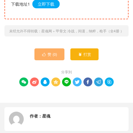
下载地址1
立即下载
未经允许不得转载：
星魂网
»
甲骨文·冷战，间谍，纳粹，枪手（全4册 ）
赞 (
0
)
打赏


分享到









作者：
星魂