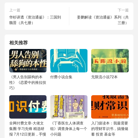
上一篇
下一篇
华杉讲透《资治通鉴》：三国到
姜鹏解读《资治通鉴》系列（共
魏晋（共七册）
三册）
相关推荐
《男人告别舔狗的本
付费小说合集
无限流小说72本
性》《恋爱中的推拉技
巧》
全网付费文章-大佬文
《丁香医生人体调查
入门级读本：我最需要
集圈 学习先锋 精选研
组》调查身体上每一个
的理财常识书，搞懂储
报 7月12日更新，手慢
小问题
蓄 投资 基金等