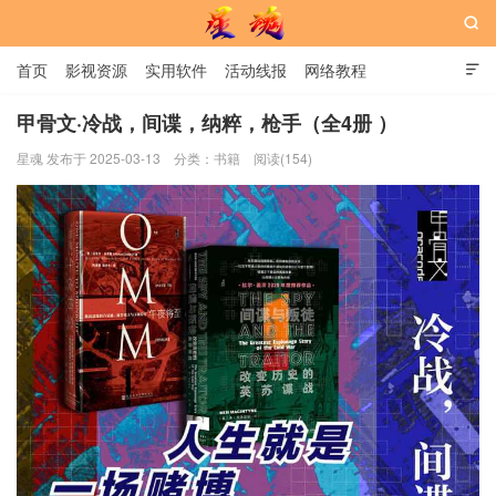

首页
影视资源
实用软件
活动线报
网络教程

用户中心
书籍
娱乐
甲骨文·冷战，间谍，纳粹，枪手（全4册 ）
星魂 发布于 2025-03-13
分类：
书籍
阅读(154)
星魂网