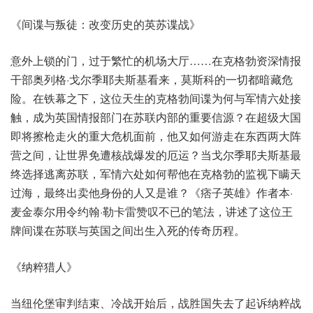
《间谍与叛徒：改变历史的英苏谍战》
意外上锁的门，过于繁忙的机场大厅……在克格勃资深情报
干部奥列格·戈尔季耶夫斯基看来，莫斯科的一切都暗藏危
险。在铁幕之下，这位天生的克格勃间谍为何与军情六处接
触，成为英国情报部门在苏联内部的重要信源？在超级大国
即将擦枪走火的重大危机面前，他又如何游走在东西两大阵
营之间，让世界免遭核战爆发的厄运？当戈尔季耶夫斯基最
终选择逃离苏联，军情六处如何帮他在克格勃的监视下瞒天
过海，最终出卖他身份的人又是谁？《痞子英雄》作者本·
麦金泰尔用令约翰·勒卡雷赞叹不已的笔法，讲述了这位王
牌间谍在苏联与英国之间出生入死的传奇历程。
《纳粹猎人》
当纽伦堡审判结束、冷战开始后，战胜国失去了起诉纳粹战