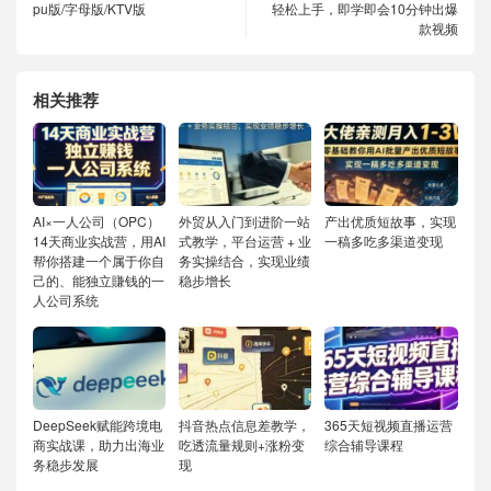
pu版/字母版/KTV版
轻松上手，即学即会10分钟出爆
款视频
相关推荐
AI×一人公司（OPC）
外贸从入门到进阶一站
产出优质短故事，实现
14天商业实战营，用AI
式教学，平台运营 + 业
一稿多吃多渠道变现
帮你搭建一个属于你自
务实操结合，实现业绩
己的、能独立賺钱的一
稳步增长
人公司系统
DeepSeek赋能跨境电
抖音热点信息差教学，
365天短视频直播运营
商实战课，助力出海业
吃透流量规则+涨粉变
综合辅导课程
务稳步发展
现