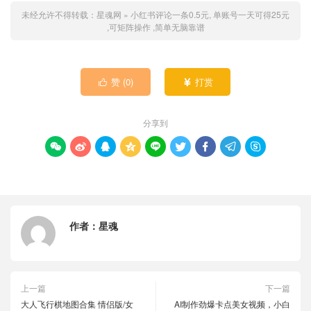
未经允许不得转载：
星魂网
»
小红书评论一条0.5元, 单账号一天可得25元
,可矩阵操作 ,简单无脑靠谱
赞 (
0
)
打赏


分享到









作者：
星魂
上一篇
下一篇
大人飞行棋地图合集 情侣版/女
AI制作劲爆卡点美女视频，小白