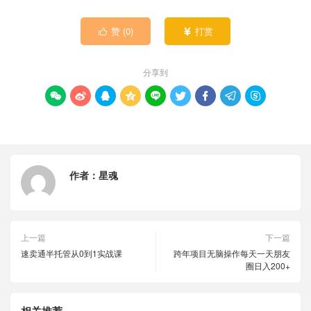
赞 (
0
)
打赏


分享到









作者：
星魂
上一篇
下一篇
速卖通半托管从0到1实战课
跨年项目无脑操作每天一天朋友
圈日入200+