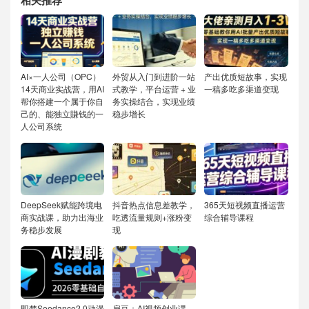
相关推荐
AI×一人公司（OPC）
外贸从入门到进阶一站
产出优质短故事，实现
14天商业实战营，用AI
式教学，平台运营 + 业
一稿多吃多渠道变现
帮你搭建一个属于你自
务实操结合，实现业绩
己的、能独立賺钱的一
稳步增长
人公司系统
DeepSeek赋能跨境电
抖音热点信息差教学，
365天短视频直播运营
商实战课，助力出海业
吃透流量规则+涨粉变
综合辅导课程
务稳步发展
现
即梦Seedance2.0动漫
扁豆：AI视频创业课