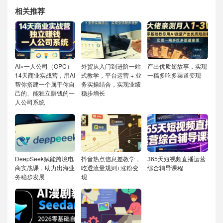
相关推荐
AI×一人公司（OPC）
外贸从入门到进阶一站
产出优质短故事，实现
14天商业实战营，用AI
式教学，平台运营 + 业
一稿多吃多渠道变现
帮你搭建一个属于你自
务实操结合，实现业绩
己的、能独立賺钱的一
稳步增长
人公司系统
DeepSeek赋能跨境电
抖音热点信息差教学，
365天短视频直播运营
商实战课，助力出海业
吃透流量规则+涨粉变
综合辅导课程
务稳步发展
现