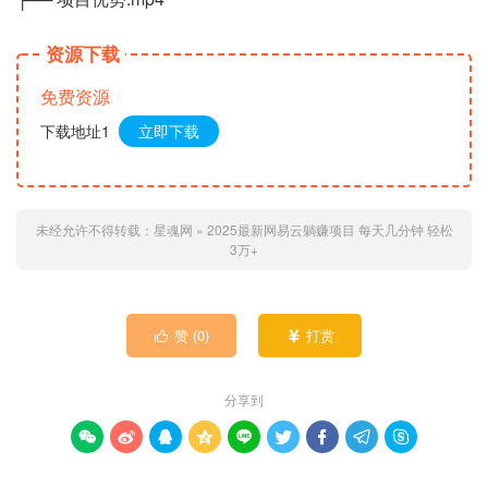
资源下载
免费资源
下载地址1
立即下载
未经允许不得转载：
星魂网
»
2025最新网易云躺赚项目 每天几分钟 轻松
3万+
赞 (
0
)
打赏


分享到








