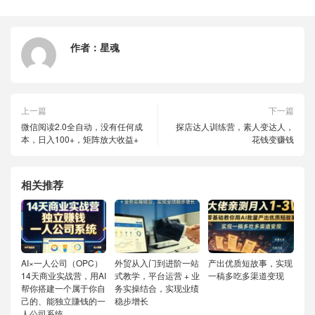
作者：
星魂
上一篇
下一篇
微信阅读2.0全自动，没有任何成
探店达人训练营，素人变达人，
本，日入100+，矩阵放大收益+
花钱变赚钱
相关推荐
AI×一人公司（OPC）
外贸从入门到进阶一站
产出优质短故事，实现
14天商业实战营，用AI
式教学，平台运营 + 业
一稿多吃多渠道变现
帮你搭建一个属于你自
务实操结合，实现业绩
己的、能独立賺钱的一
稳步增长
人公司系统