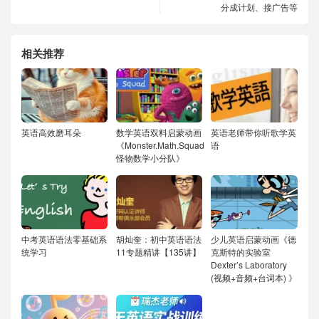
分成计划、接广告等
相关推荐
英语高效磨耳朵
数学英语双料启蒙动画
英语老师带你听歌学英
《Monster.Math.Squad
语
怪物数学小分队》
中考英语语法零基础系
胡灿奎：初中英语语法
少儿英语启蒙动画《德
统学习
11专题精讲【135讲】
克斯特的实验室
Dexter’s Laboratory
(视频+音频+台词本) 》