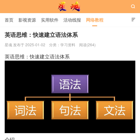

首页
影视资源
实用软件
活动线报
网络教程

用户中心
书籍
娱乐
英语思维：快速建立语法体系
星魂 发布于 2025-01-02
分类：
学习资料
阅读(264)
星魂网
英语思维：快速建立语法体系
介绍