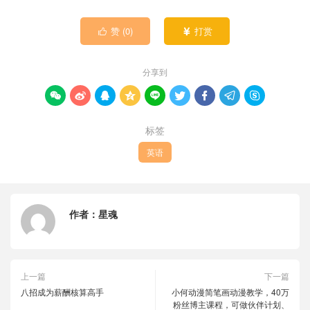
赞 (
0
)
打赏


分享到









标签
英语
作者：
星魂
上一篇
下一篇
八招成为薪酬核算高手
小何动漫简笔画动漫教学，40万
粉丝博主课程，可做伙伴计划、