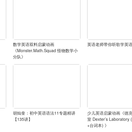
数学英语双料启蒙动画
英语老师带你听歌学英
《Monster.Math.Squad 怪物数学小
分队》
胡灿奎：初中英语语法11专题精讲
少儿英语启蒙动画《德
【135讲】
室 Dexter’s Laborato
+台词本) 》