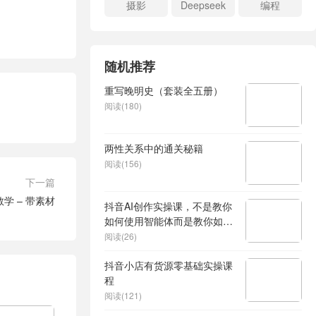
摄影
Deepseek
编程
随机推荐
重写晚明史（套装全五册）
阅读(180)
两性关系中的通关秘籍
阅读(156)
下一篇
学 – 带素材
抖音AI创作实操课，不是教你
如何使用智能体而是教你如何
利用智能体查现
阅读(26)
抖音小店有货源零基础实操课
程
阅读(121)