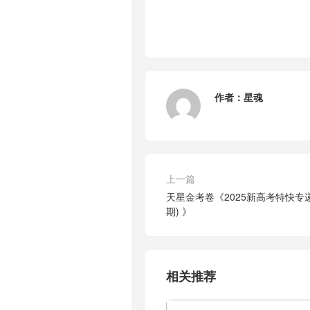
作者：
星魂
上一篇
天星金考卷《2025新高考特快专递·
期) 》
相关推荐