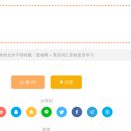
未经允许不得转载：
星魂网
»
英语词汇音标发音学习
赞 (
0
)
打赏


分享到








标签