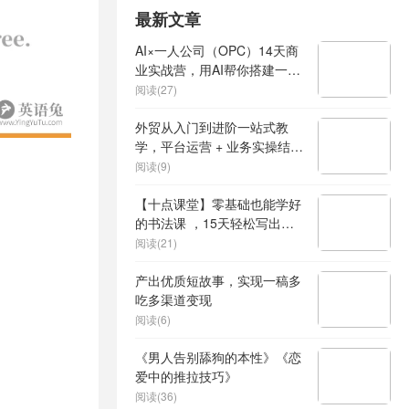
最新文章
AI×一人公司（OPC）14天商
业实战营，用AI帮你搭建一个
属于你自己的、能独立賺钱的
阅读(27)
一人公司系统
外贸从入门到进阶一站式教
学，平台运营 + 业务实操结
合，实现业绩稳步增长
阅读(9)
【十点课堂】零基础也能学好
的书法课 ，15天轻松写出漂
亮人生
阅读(21)
产出优质短故事，实现一稿多
吃多渠道变现
阅读(6)
《男人告别舔狗的本性》《恋
爱中的推拉技巧》
阅读(36)