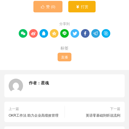
赞 (
0
)
打赏


分享到









标签
直播
作者：
星魂
上一篇
下一篇
OKR工作法 助力企业高绩效管理
英语零基础到听说流利