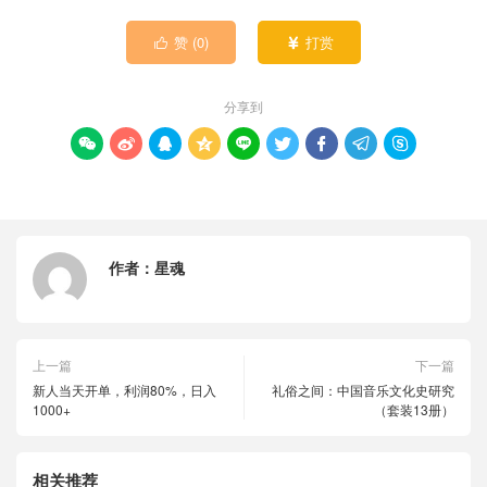
赞 (
0
)
打赏


分享到









作者：
星魂
上一篇
下一篇
新人当天开单，利润80%，日入
礼俗之间：中国音乐文化史研究
1000+
（套装13册）
相关推荐