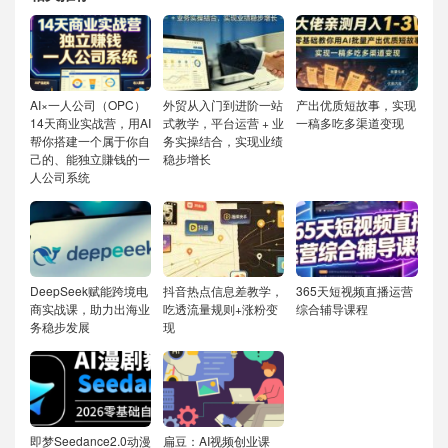
AI×一人公司（OPC）
外贸从入门到进阶一站
产出优质短故事，实现
14天商业实战营，用AI
式教学，平台运营 + 业
一稿多吃多渠道变现
帮你搭建一个属于你自
务实操结合，实现业绩
己的、能独立賺钱的一
稳步增长
人公司系统
DeepSeek赋能跨境电
抖音热点信息差教学，
365天短视频直播运营
商实战课，助力出海业
吃透流量规则+涨粉变
综合辅导课程
务稳步发展
现
即梦Seedance2.0动漫
扁豆：AI视频创业课