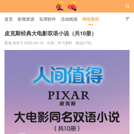

首页
影视资源
实用软件
活动线报
网络教程

用户中心
书籍
娱乐
皮克斯经典大电影双语小说（共10册）
星魂 发布于 2025-02-15
分类：
学习资料
阅读(176)
星魂网