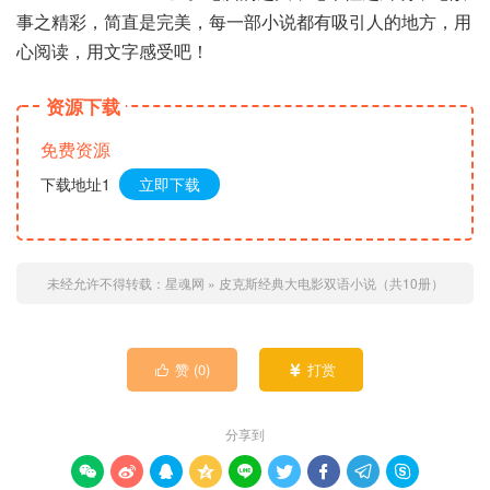
事之精彩，简直是完美，每一部小说都有吸引人的地方，用
心阅读，用文字感受吧！
资源下载
免费资源
下载地址1
立即下载
未经允许不得转载：
星魂网
»
皮克斯经典大电影双语小说（共10册）
赞 (
0
)
打赏


分享到








