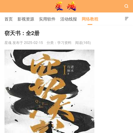

首页
影视资源
实用软件
活动线报
网络教程

用户中心
书籍
娱乐
窃天书：全2册
星魂 发布于 2025-02-15
分类：
学习资料
阅读(165)
星魂网