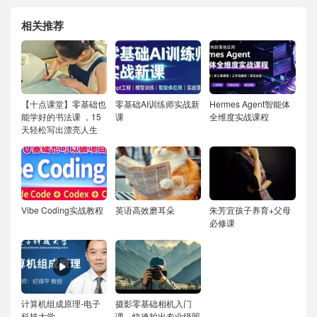
相关推荐
【十点课堂】零基础也
零基础AI训练师实战新
Hermes Agent智能体
能学好的书法课 ，15
课
全维度实战课程
天轻松写出漂亮人生
Vibe Coding实战教程
英语高效磨耳朵
朱芳宜孩子养育+父母
必修课
计算机组成原理-电子
摄影零基础相机入门
科技大学
课，快速拍出专业级照