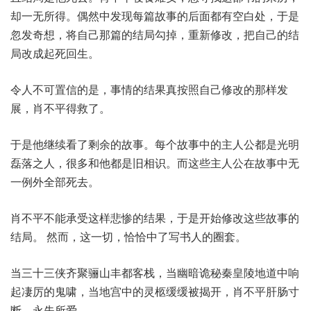
却一无所得。偶然中发现每篇故事的后面都有空白处，于是
忽发奇想，将自己那篇的结局勾掉，重新修改，把自己的结
局改成起死回生。
令人不可置信的是，事情的结果真按照自己修改的那样发
展，肖不平得救了。
于是他继续看了剩余的故事。每个故事中的主人公都是光明
磊落之人，很多和他都是旧相识。而这些主人公在故事中无
一例外全部死去。
肖不平不能承受这样悲惨的结果，于是开始修改这些故事的
结局。 然而，这一切，恰恰中了写书人的圈套。
当三十三侠齐聚骊山丰都客栈，当幽暗诡秘秦皇陵地道中响
起凄厉的鬼啸，当地宫中的灵柩缓缓被揭开，肖不平肝肠寸
断，永失所爱。