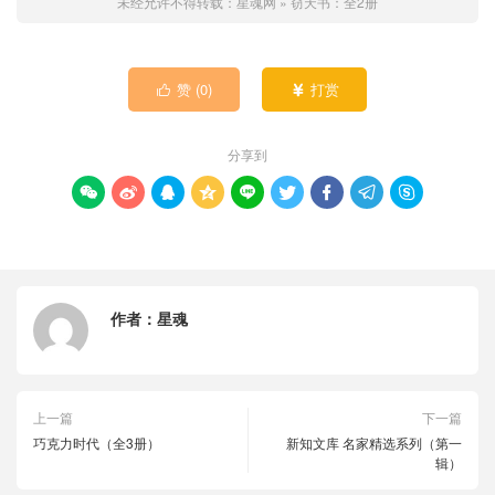
未经允许不得转载：
星魂网
»
窃天书：全2册
赞 (
0
)
打赏


分享到









作者：
星魂
上一篇
下一篇
巧克力时代（全3册）
新知文库 名家精选系列（第一
辑）