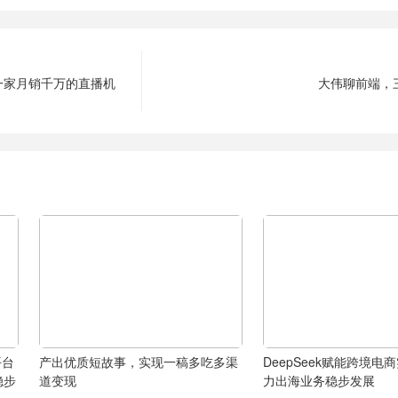
一家月销千万的直播机
大伟聊前端，
平台
产出优质短故事，实现一稿多吃多渠
DeepSeek赋能跨境电
稳步
道变现
力出海业务稳步发展