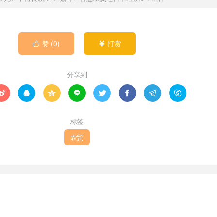
赞 (
0
)
打赏


分享到








标签
农贸