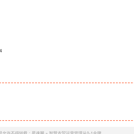
4
经允许不得转载：
星魂网
»
智慧农贸运营管理从0-1金牌