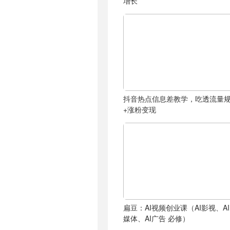
增长
抖音热点信息差教学，吃透流量
+涨粉变现
扁豆：AI视频创业课（AI影视、A
媒体、AI广告 必修）