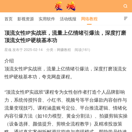

首页
影视资源
实用软件
活动线报
网络教程

用户中心
书籍
娱乐
顶流女性IP实战班，流量上亿情绪引爆法，深度打磨
顶流女性IP硬核基本功
星魂网
星魂 发布于 2025-02-14
分类：
网赚教程
阅读(161)
介绍
顶流女性IP实战班，流量上亿情绪引爆法，深度打磨顶流女
性IP硬核基本功，夸克网盘课程。
“顶流女性IP实战班”课程专为女性创作者打造个人品牌影响
力，系统传授抖音、小红书、视频号等平台爆款内容创作与
流量变现技巧。课程涵盖账号定位、平台推流逻辑、情绪化
内容引爆方法（如10力模型、黄金分割法）、拍摄剪辑实操
（设备选择、颜值提升、剪映全流程教学）及精准投放策
略，通过真实案例拆解避坑指南与变现模式，帮助学员快速