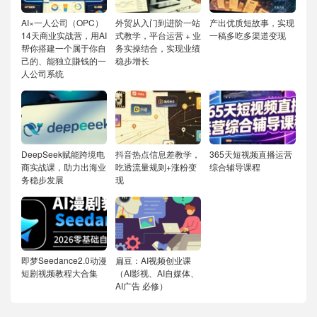
AI×一人公司（OPC）
外贸从入门到进阶一站
产出优质短故事，实现
14天商业实战营，用AI
式教学，平台运营 + 业
一稿多吃多渠道变现
帮你搭建一个属于你自
务实操结合，实现业绩
己的、能独立賺钱的一
稳步增长
人公司系统
DeepSeek赋能跨境电
抖音热点信息差教学，
365天短视频直播运营
商实战课，助力出海业
吃透流量规则+涨粉变
综合辅导课程
务稳步发展
现
即梦Seedance2.0动漫
扁豆：AI视频创业课
短剧视频教程大合集
（AI影视、AI自媒体、
AI广告 必修）