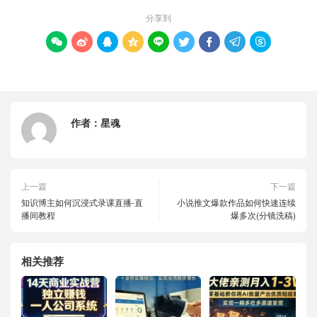
分享到









作者：
星魂
上一篇
下一篇
知识博主如何沉浸式录课直播-直
小说推文爆款作品如何快速连续
播间教程
爆多次(分镜洗稿)
相关推荐