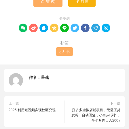
赞 (
0
)
打赏


分享到









标签
小红书
作者：
星魂
上一篇
下一篇
2025 利用短视频实现校区变现
拼多多虚拟店铺项目，无需压货
发货，自动回复，小白从0到1，
半个月内日入200+