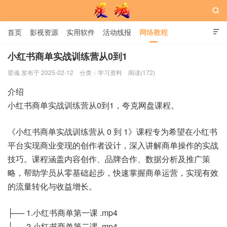

首页
影视资源
实用软件
活动线报
网络教程

用户中心
书籍
娱乐
小红书商单实战训练营从0到1
星魂 发布于 2025-02-12
分类：
学习资料
阅读(172)
星魂网
介绍
小红书商单实战训练营从0到1，夸克网盘课程。
《小红书商单实战训练营从 0 到 1》课程专为希望在小红书
平台实现商业变现的创作者设计，深入讲解商单操作的实战
技巧。课程涵盖内容创作、品牌合作、数据分析及推广策
略，帮助学员从零基础起步，快速掌握商单运营，实现有效
的流量转化与收益增长。
├── 1.小红书商单第一课 .mp4
├── 2.小红书商单第二课 .mp4