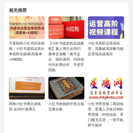
相关推荐
可复制的小红书开挂指
【小红书提款机实战教
小红书高阶运营训练
南｜小红书虚拟运营出
程】素人博主从0到1
营：流量破局策略与稳
单矩阵实操课(高客单
接单全攻略！账号定
定变现实战项目
+AI赋能)
位、报价谈判、内容创
作到长期合作，手把手
陪跑
阿秋小红书博主训练
小红书热销的中医古籍
小红书带货第二期训练
营-从0到1做博主
宝典合集
营，普通人月收过W的
带货课，时间自由，零
门槛无压货，一部手机
即可操作