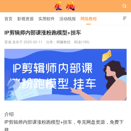

首页
影视资源
实用软件
活动线报
网络教程

用户中心
书籍
娱乐
IP剪辑师内部课涨粉跑模型+挂车
星魂 发布于 2025-02-11
分类：
网赚教程
阅读(190)
星魂网
介绍
IP剪辑师内部课涨粉跑模型+挂车，夸克网盘资源，免费下
载。