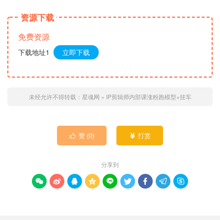
资源下载
免费资源
下载地址1
立即下载
未经允许不得转载：
星魂网
»
IP剪辑师内部课涨粉跑模型+挂车
赞 (
0
)
打赏


分享到








