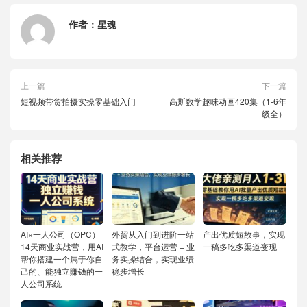
作者：
星魂
上一篇
下一篇
短视频带货拍摄实操零基础入门
高斯数学趣味动画420集（1-6年
级全）
相关推荐
AI×一人公司（OPC）
外贸从入门到进阶一站
产出优质短故事，实现
14天商业实战营，用AI
式教学，平台运营 + 业
一稿多吃多渠道变现
帮你搭建一个属于你自
务实操结合，实现业绩
己的、能独立賺钱的一
稳步增长
人公司系统